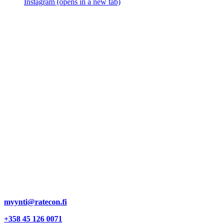
Instagram (opens in a new tab)
TUOTTEET
PALVELUT
SIVUT
LAKISIVUT
JA
Asennus
Meistä
Evästekäytäntö
RATKAISUT
Huolto ja
Ajankohtaista
Tietosuojalausunt
Alueturvallisuus
korjaus
Yhteystiedot
Liikenneturvallisuus
Konepajavalmistus
Yhteydenotto
Taitorakenteet
Konsultointi
Työpaikat
Kuljetus
Ratecon Oy
Luhtajoki
Kempele
Y-tunnus: 2034667-4
Päätoimipaikka / Konepaja
Toimipiste
Hämeenlinnantie 50
Teppolantie 108
01810 Luhtajoki
90440 Kempele
Myynti
myynti@ratecon.fi
+358 45 126 0071