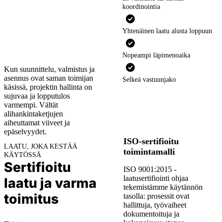
koordinointia
kumppani,
selkeämpi
Yhtenäinen laatu alusta loppuun
projekti
Nopeampi läpimenoaika
Kun suunnittelu, valmistus ja
asennus ovat saman toimijan
Selkeä vastuunjako
käsissä, projektin hallinta on
sujuvaa ja lopputulos
varmempi. Vältät
alihankintaketjujen
aiheuttamat viiveet ja
epäselvyydet.
ISO-sertifioitu
LAATU, JOKA KESTÄÄ
toimintamalli
KÄYTÖSSÄ
Sertifioitu
ISO 9001:2015 -
laatusertifiointi ohjaa
laatu ja varma
tekemistämme käytännön
toimitus
tasolla: prosessit ovat
hallittuja, työvaiheet
dokumentoituja ja