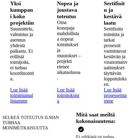
Yksi
Nopea ja
Sertifioit
kumppan
joustava
u ja
i koko
toteutus
kestävä
projektiin
Oma
laatu
konepaja
Suunnittelu,
Sertifioitu
mahdollista
valmistus ja
toiminta ja
a nopeat
asennus
tarkat
toimitukset
yhdestä
prosessit
ja
paikasta. Ei
varmistavat
muutokset –
erillisiä
kestävän ja
projekti
toimijoita,
viranomaisv
etenee
ei turhaa
aatimukset
aikataulussa
koordinointi
täyttävän
.
a.
lopputuloks
en.
Lue lisää
Lue lisää
Lue lisää
toimintamal
toimituksist
prosesseista
listamme
a
mme
Mitä saat meiltä
SELKEÄ TOTEUTUS ILMAN
kokonaisuutena:
TURHAA
MONIMUTKAISUUTTA
Yksi
Ei välikäsiä tai turhaa