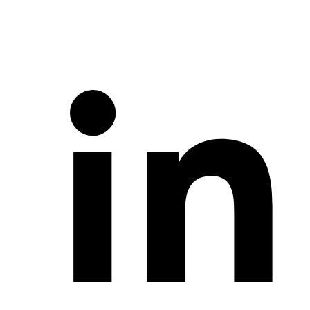
Ratecon toimii valtakunnallisesti koko Suomen alueella. Toteutamme
liikenne- ja alueturvallisuuden ratkaisuja sekä infrarakentamisen
kokonaisuuksia luotettavasti ja aikataulussa.