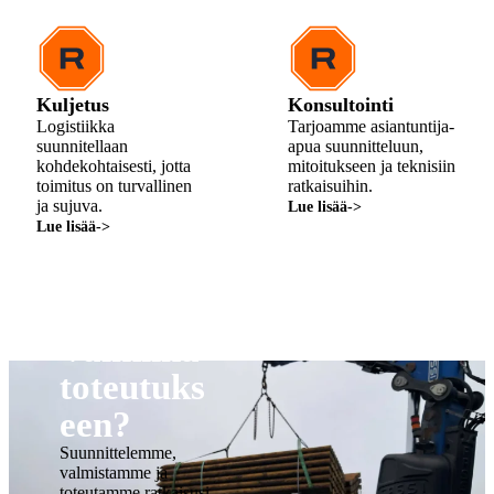
Kuljetus
Konsultointi
Logistiikka
Tarjoamme asiantuntija-
suunnitellaan
apua suunnitteluun,
kohdekohtaisesti, jotta
mitoitukseen ja teknisiin
toimitus on turvallinen
ratkaisuihin.
ja sujuva.
Lue lisää
->
Lue lisää
->
Valmiina
toteutuks
een?
Suunnittelemme,
valmistamme ja
toteutamme ratkaisusi