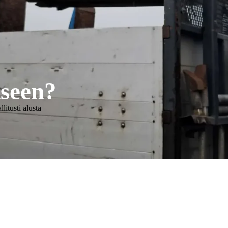
kseen?
itusti alusta