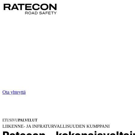
PALVELUMME
Liikenne- ja infraturvall
loppuun
Konepajavalmistus, asennus, huolto ja konsultointi yhdeltä toimijalta.
Ota yhteyttä
Lue lisää
ETUSIVU
PALVELUT
LIIKENNE- JA INFRATURVALLISUUDEN KUMPPANI