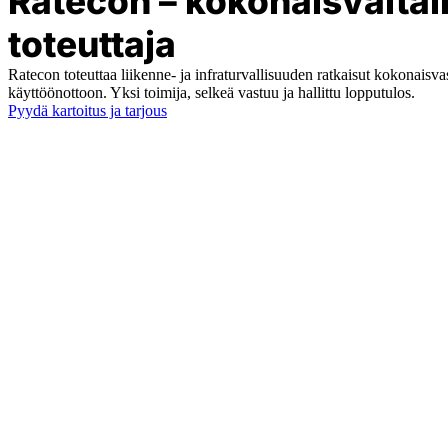
Ratecon – kokonaisvalta
toteuttaja
Ratecon toteuttaa liikenne- ja infraturvallisuuden ratkaisut kokonaisvas
käyttöönottoon. Yksi toimija, selkeä vastuu ja hallittu lopputulos.
Pyydä kartoitus ja tarjous
SUUNNITTELUSTA YLLÄPITOON
Palvelut koko elinkaaren 