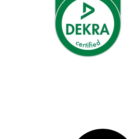
Ratecon toimii valtakunnallisesti koko Suomen alueella. Toteutamme li
ratkaisuja sekä infrarakentamisen kokonaisuuksia luotettavasti ja aikat