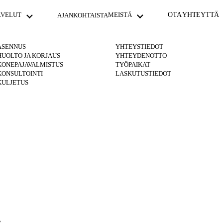
LVELUT
MEISTÄ
OTA YHTEYTTÄ
AJANKOHTAISTA
ASENNUS
YHTEYSTIEDOT
HUOLTO JA KORJAUS
YHTEYDENOTTO
KONEPAJAVALMISTUS
TYÖPAIKAT
KONSULTOINTI
LASKUTUSTIEDOT
KULJETUS