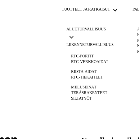
TUOTTEET JA RATKAISUT
PA
ALUETURVALLISUUS
isuuden toteutus alusta
LIIKENNETURVALLISUUS
RTC-PORTIT
TAITORAKENTEET
RTC-VERKKOAIDAT
RTC-ELEMENTTIAIDAT
RIISTA-AIDAT
RTC-PINNA- JA ERIKOISAIDAT
RTC-TIEKAITEET
HIGH SECURITY
RTC-SILTAKAITEET
MELUSEINÄT
TERÄSRAKENTEET
SILTATYÖT