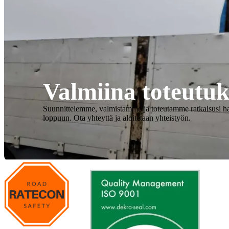
Valmiina toteutu
Suunnittelemme, valmistamme ja toteutamme ratkaisusi hall
loppuun. Ota yhteyttä ja aloitetaan yhteistyön.