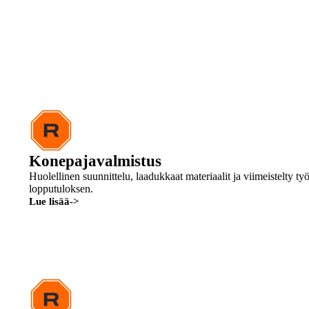
Tarjoamme asiakkaillemme kokonaisvaltaisen palveluketjun konepaja
huoltoon ja asiantuntijakonsultointiin.
Konepajavalmistus
Huolellinen suunnittelu, laadukkaat materiaalit ja viimeistelty ty
lopputuloksen.
Lue lisää
->