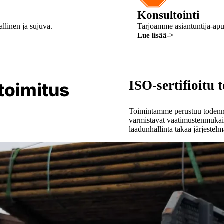
Konsultointi
allinen ja sujuva.
Tarjoamme asiantuntija-apua
Lue lisää
->
ISO-sertifioitu 
 toimitus
Toimintamme perustuu todennett
varmistavat vaatimustenmukaise
laadunhallinta takaa järjestelm