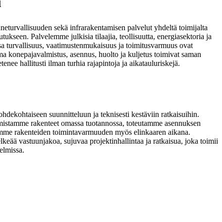
i
nneturvallisuuden sekä infrarakentamisen palvelut yhdeltä toimijalta
utukseen. Palvelemme julkisia tilaajia, teollisuutta, energiasektoria ja
issa turvallisuus, vaatimustenmukaisuus ja toimitusvarmuus ovat
 oma konepajavalmistus, asennus, huolto ja kuljetus toimivat saman
enee hallitusti ilman turhia rajapintoja ja aikatauluriskejä.
ekohtaiseen suunnitteluun ja teknisesti kestäviin ratkaisuihin.
mistamme rakenteet omassa tuotannossa, toteutamme asennuksen
tamme rakenteiden toimintavarmuuden myös elinkaaren aikana.
lkeää vastuunjakoa, sujuvaa projektinhallintaa ja ratkaisua, joka toimii
elmissa.