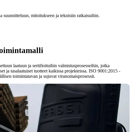
 suunnitteluun, mitoitukseen ja teknisiin ratkaisuihin.
toimintamalli
uun laatuun ja sertifioituihin valmistusprosesseihin, jotka
t ja tasalaatuiset tuotteet kaikissa projekteissa. ISO 9001:2015 -
ällisen toimintatavan ja sujuvat viranomaisprosessit.