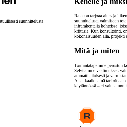
inen
Kenelle ja miks
Ratecon tarjoaa alue- ja liike
suunnittelusta valmiiseen tote
tuullisesti suunnittelusta
infrarakentajia kohteissa, jo
kriittisiä. Kun konsultointi,
kokonaisuuden alla, projekti et
Mitä ja miten
Toimintatapamme perustuu kohd
Selvitämme vaatimukset, val
ammattitaitoisesti ja varmis
Asiakkaalle tämä tarkoittaa se
käytännössä – ei vain suunnit
ajan