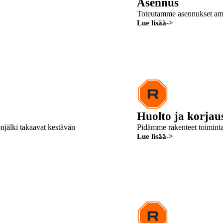
Asennus
valmistuksesta aina asennukseen,
Toteutamme asennukset ammatt
Lue lisää
->
Huolto ja korjau
önjälki takaavat kestävän
Pidämme rakenteet toiminta
Lue lisää
->